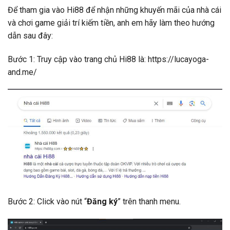
Để tham gia vào Hi88 để nhận những khuyến mãi của nhà cái
và chơi game giải trí kiếm tiền, anh em hãy làm theo hướng
dẫn sau đây:
Bước 1: Truy cập vào trang chủ Hi88 là: https://lucayoga-
and.me/
Bước 2: Click vào nút “
Đăng ký
” trên thanh menu.