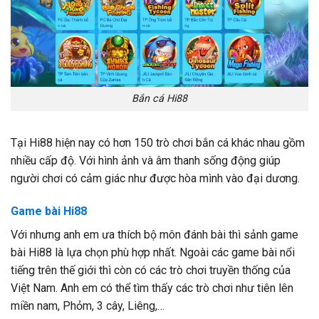
Bắn cá Hi88
Tại Hi88 hiện nay có hơn 150 trò chơi bắn cá khác nhau gồm
nhiều cấp độ. Với hình ảnh và âm thanh sống động giúp
người chơi có cảm giác như được hòa mình vào đại dương.
Game bài Hi88
Với nhưng anh em ưa thích bộ môn đánh bài thì sảnh game
bài Hi88 là lựa chọn phù hợp nhất. Ngoài các game bài nổi
tiếng trên thế giới thì còn có các trò chơi truyền thống của
Việt Nam. Anh em có thể tìm thấy các trò chơi như tiên lên
miền nam, Phỏm, 3 cây, Liêng,…