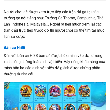
Người chơi sẽ được xem trực tiếp các trận đá gà tại các
trường gà nổi tiêng như: Trường Gà Thomo, Campuchia, Thái
Lan, Indonesia, Malaysia,… Ngoài ra nếu muốn xem lại các
trận đấu trực tiếp trước đó thì người chơi có thể tìm tại mục
lịch sử cược.
Bắn cá Hi88
Đến với bắn cá Hi88 bạn sẽ được hòa mình vào đại dương
xanh cùng những loài sinh vật biển. Hãy dùng khẩu súng của
mình bắn hạ các sinh vật biển để giành được những phần
thưởng từ nhà cái.