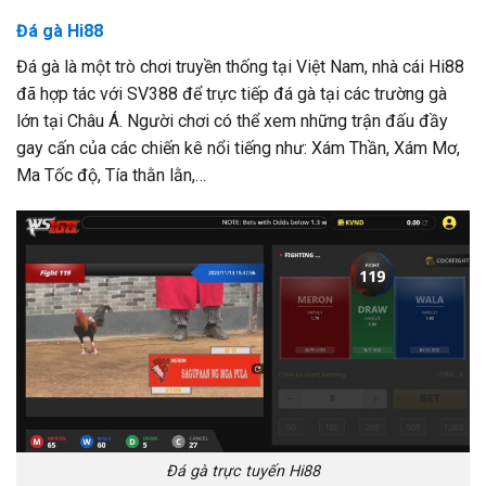
Đá gà Hi88
Đá gà là một trò chơi truyền thống tại Việt Nam, nhà cái Hi88
đã hợp tác với SV388 để trực tiếp đá gà tại các trường gà
lớn tại Châu Á. Người chơi có thể xem những trận đấu đầy
gay cấn của các chiến kê nổi tiếng như: Xám Thần, Xám Mơ,
Ma Tốc độ, Tía thằn lằn,…
Đá gà trực tuyến Hi88