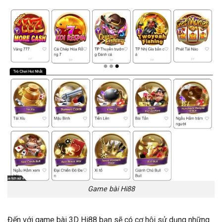
Game bài Hi88
Đến với game bài 3D Hi88 bạn sẽ có cơ hội sử dụng những