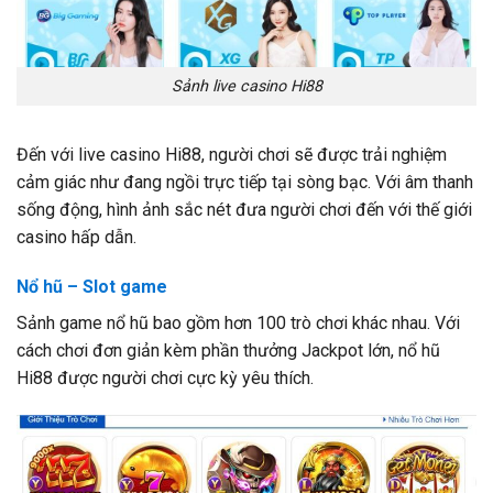
Sảnh live casino Hi88
Đến với live casino Hi88, người chơi sẽ được trải nghiệm
cảm giác như đang ngồi trực tiếp tại sòng bạc. Với âm thanh
sống động, hình ảnh sắc nét đưa người chơi đến với thế giới
casino hấp dẫn.
Nổ hũ – Slot game
Sảnh game nổ hũ bao gồm hơn 100 trò chơi khác nhau. Với
cách chơi đơn giản kèm phần thưởng Jackpot lớn, nổ hũ
Hi88 được người chơi cực kỳ yêu thích.