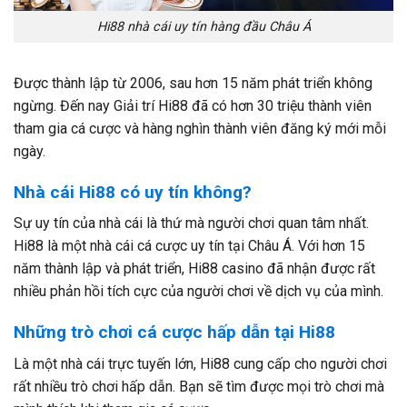
Hi88 nhà cái uy tín hàng đầu Châu Á
Được thành lập từ 2006, sau hơn 15 năm phát triển không
ngừng. Đến nay Giải trí Hi88 đã có hơn 30 triệu thành viên
tham gia cá cược và hàng nghìn thành viên đăng ký mới mỗi
ngày.
Nhà cái Hi88 có uy tín không?
Sự uy tín của nhà cái là thứ mà người chơi quan tâm nhất.
Hi88 là một nhà cái cá cược uy tín tại Châu Á. Với hơn 15
năm thành lập và phát triển, Hi88 casino đã nhận được rất
nhiều phản hồi tích cực của người chơi về dịch vụ của mình.
Những trò chơi cá cược hấp dẫn tại Hi88
Là một nhà cái trực tuyến lớn, Hi88 cung cấp cho người chơi
rất nhiều trò chơi hấp dẫn. Bạn sẽ tìm được mọi trò chơi mà